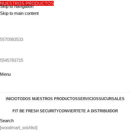
NUESTROS PRODUCTOS
Skip to navigation
Skip to main content
5570983533
5545783725
Menu
INICIO
TODOS NUESTROS PRODUCTOS
SERVICIOS
SUCURSALES
FIT BE FRESH SECURITY
CONVIERTETE A DISTRIBUIDOR
Search
[woodmart_wishlist]